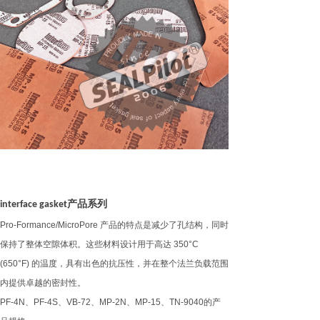
产品系列
interface gasket
Pro-Formance/MicroPore
产品的特点是减少了孔结构，同时
保持了整体空隙体积。这些材料设计用于高达
350°C
(650°F)
的温度，具有出色的抗压性，并在整个法兰负载范围
内提供卓越的密封性。
PF-4N
、
PF-4S
、
VB-72
、
MP-2N
、
MP-15
、
TN-9040
的产