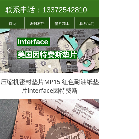
联系电话：13372542810
首页
密封材料
垫片加工
联系我们
I
nterface
넳
넲
美国因特费斯垫片
压缩机密封垫片MP15 红色耐油纸垫
片interface因特费斯