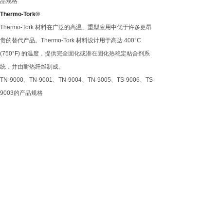
品规格
Thermo-Tork®
Thermo-Tork
材料在广泛的高温、重型应用中优于许多更昂
贵的替代产品。
Thermo-Tork
材料设计用于高达
400°C
(750°F)
的温度，提供完全固化或潜在固化热稳定粘合剂系
统，并由耐热纤维制成。
TN-9000
、
TN-9001
、
TN-9004
、
TN-9005
、
TS-9006
、
TS-
9003
的产品规格
Syntheseal®
Syntheseal
材料是含石棉材料的直接替代品。
Syntheseal
设
计用于高达
180°C (350°F)
的温度，适用于各种压力和内部
流体。
Syntheseal
是经过验证的接缝板和含石棉搅拌器添加
产品的替代品。
D-8080
、
N-8094
、
N-8090
、
S-8091
的产品规格
Hydro-Fused®
Hydro-Fused
垫片材料是含石棉材料的直接替代品。
Hydro-
Fused
材料设计用于高达
290°C (550°F)
的温度，可耐受多